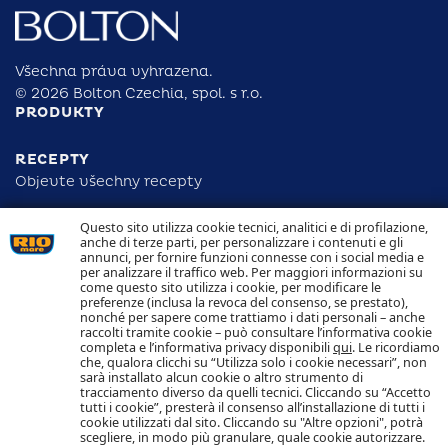
Všechna práva vyhrazena.
© 2026 Bolton Czechia, spol. s r.o.
PRODUKTY
RECEPTY
Objevte všechny recepty
Questo sito utilizza cookie tecnici, analitici e di profilazione,
ODPOVĚDNOST
anche di terze parti, per personalizzare i contenuti e gli
DOHLEDATELNOST
annunci, per fornire funzioni connesse con i social media e
KONTAKTUJTE NÁS
per analizzare il traffico web. Per maggiori informazioni su
NAKLÁDÁNÍ S COOKIES
come questo sito utilizza i cookie, per modificare le
OCHRANA OSOBNÍCH ÚDAJŮ
preferenze (inclusa la revoca del consenso, se prestato),
nonché per sapere come trattiamo i dati personali – anche
raccolti tramite cookie – può consultare l’informativa cookie
Sledujte nás
completa e l’informativa privacy disponibili
qui
. Le ricordiamo
che, qualora clicchi su “Utilizza solo i cookie necessari”, non
sarà installato alcun cookie o altro strumento di
tracciamento diverso da quelli tecnici. Cliccando su “Accetto
tutti i cookie”, presterà il consenso all’installazione di tutti i
cookie utilizzati dal sito. Cliccando su "Altre opzioni", potrà
scegliere, in modo più granulare, quale cookie autorizzare.
Bolton Czechia, spol. s r.o.
Štětkova 1638/18