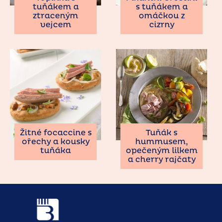
tuňákem a
s tuňákem a
ztraceným
omáčkou z
vejcem
cizrny
Žitné focaccine s
Tuňák s
ořechy a kousky
hummusem,
tuňáka
opečeným lilkem
a cherry rajčaty