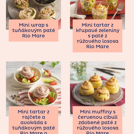
Mini wrap s
Mini tartar z
tuňákovým paté
křupavé zeleniny
Rio Mare
s paté z
růžového lososa
Rio Mare
Mini tartar z
Mini muffiny s
rajčete a
červenou cibulí
avokáda s
zdobené paté z
tuňákovým paté
růžového lososa
Rio Mare a
Rio Mare