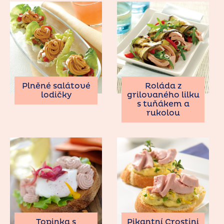
Plněné salátové
Roláda z
lodičky
grilovaného lilku
s tuňákem a
rukolou
Topinka s
Pikantní Crostini