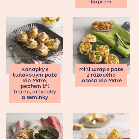
koprem
Kanapky s
Mini wrap s paté
tuňákovým paté
z růžového
Rio Mare,
lososa Rio Mare
pepřem tří
barev, artyčoky
a semínky