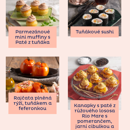
Parmezánové
Tuňákové sushi
mini muffiny s
Paté z tuňáka
Rajčata plněná
rýží, tuňákem a
Kanapky s paté z
feferonkou
růžového lososa
Rio Mare s
pomerančem,
jarní cibulkou a