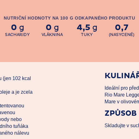
NUTRIČNÍ HODNOTY NA 100 G ODKAPANÉHO PRODUKTU
0
0
4,5
0,7
g
g
g
SACHARIDY
VLÁKNINA
TUKY
(NASYCENÉ)
KULINÁŘ
 (jen 102 kcal
Ideální pro pře
leje a je zcela
Rio Mare Legge
Mare v olivovém
atentovanou
ZPŮSOB
ravenou
 vody nebo
Skladujte v suc
ídního tuňáka
laného nálevu