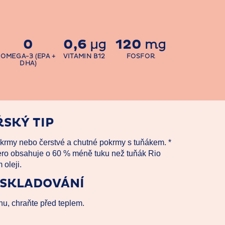
0
0,6
120
μg
mg
OMEGA-3 (EPA +
VITAMIN B12
FOSFOR
DHA)
SKÝ TIP
dkrmy nebo čerstvé a chutné pokrmy s tuňákem. *
ro obsahuje o 60 % méně tuku než tuňák Rio
 oleji.
 SKLADOVÁNÍ
hu, chraňte před teplem.