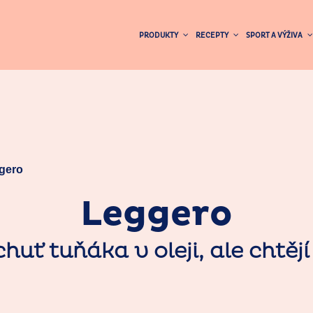
PRODUKTY
RECEPTY
SPORT A VÝŽIVA
gero
Leggero
í chuť tuňáka v oleji, ale chtě