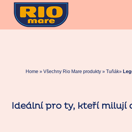
Skip
to
content
Home »
Všechny Rio Mare produkty
»
Tuňák
»
Leg
Ideální pro ty, kteří miluj