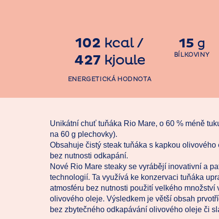
102
kcal
/
15
g
BÍLKOVINY
427
kjoule
ENERGETICKÁ HODNOTA
Unikátní chuť tuňáka Rio Mare, o 60 % méně tuku
na 60 g plechovky).
Obsahuje čistý steak tuňáka s kapkou olivového o
bez nutnosti odkapání.
Nové Rio Mare steaky se vyrábějí inovativní a p
technologií. Ta využívá ke konzervaci tuňáka up
atmosféru bez nutnosti použití velkého množství
olivového oleje. Výsledkem je větší obsah prvotř
bez zbytečného odkapávání olivového oleje či s