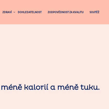
ZDRAVÍ
DOHLEDATELNOST
ZODPOVĚDNOST ZA KVALITU
SOUTĚŽ
jí méně kalorií a méně tuku.