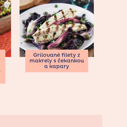
Grilované filety z
makrely s čekankou
a kapary
y