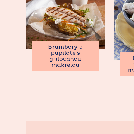
Brambory v
papilotě s
grilovanou
makrelou
m