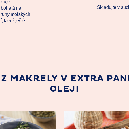
učuje
Skladujte v suc
 bohatá na
 druhy mořských
í, které ještě
Y Z MAKRELY V EXTRA PA
OLEJI