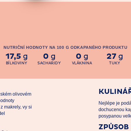
NUTRIČNÍ HODNOTY NA 100 G ODKAPANÉHO PRODUKTU
17,5
0
0
27
g
g
g
g
BÍLKOVINY
SACHARIDY
VLÁKNINA
TUKY
KULINÁŘ
enském olivovém
 hodnoty
Nejlépe je podá
z makrely, vy si
dochucenou kap
del
posypanou velk
ZPŮSOB