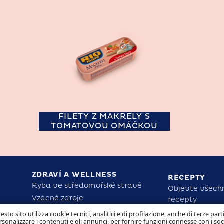
FILETY Z MAKRELY S
TOMATOVOU OMÁČKOU
ZDRAVÍ A WELLNESS
RECEPTY
Ryba ve středomořské stravě
Objevte všech
Vzácné zdroje
recepty
Rio Mare pro zdraví a sílu dětí
esto sito utilizza cookie tecnici, analitici e di profilazione, anche di terze part
rsonalizzare i contenuti e gli annunci, per fornire funzioni connesse con i so
Zjistěte nutriční fakta