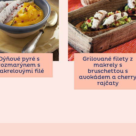
Dýňové pyré s
Grilované filety z
rozmarýnem s
makrely s
akrelovými filé
bruschettou s
avokádem a cherr
rajčaty