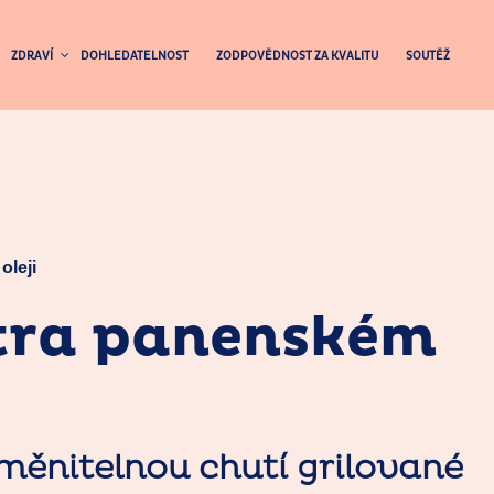
ZDRAVÍ
DOHLEDATELNOST
ZODPOVĚDNOST ZA KVALITU
SOUTĚŽ
oleji
extra panenském
zaměnitelnou chutí grilované