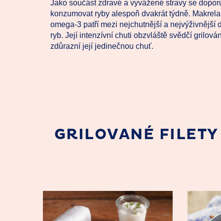
Jako součást zdravé a vyvážené stravy se dopor
konzumovat ryby alespoň dvakrát týdně. Makrela
omega-3 patří mezi nejchutnější a nejvýživnější
ryb. Její intenzívní chuti obzvláště svědčí grilován
zdůrazní její jedinečnou chuť.
GRILOVANÉ FILET