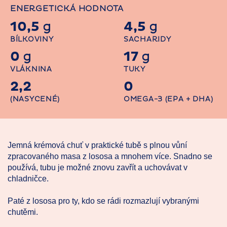
ENERGETICKÁ HODNOTA
10,5
4,5
g
g
BÍLKOVINY
SACHARIDY
0
17
g
g
VLÁKNINA
TUKY
2,2
0
(NASYCENÉ)
OMEGA-3 (EPA + DHA)
Jemná krémová chuť v praktické tubě s plnou vůní
zpracovaného masa z lososa a mnohem více. Snadno se
používá, tubu je možné znovu zavřít a uchovávat v
chladničce.
Paté z lososa pro ty, kdo se rádi rozmazlují vybranými
chutěmi.