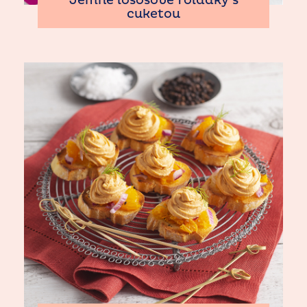
Jemné lososové roládky s
cuketou