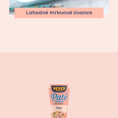
Lahodné mrkvové lívance