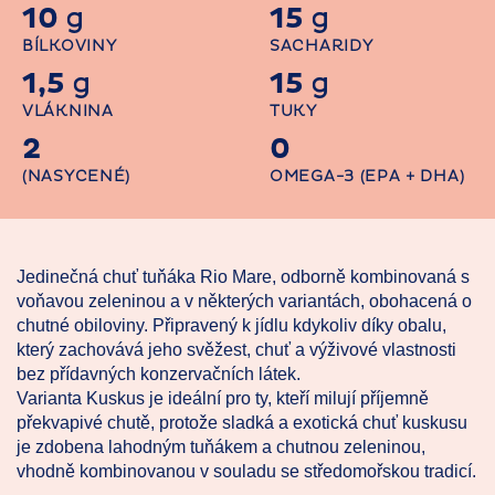
10
15
g
g
BÍLKOVINY
SACHARIDY
1,5
15
g
g
VLÁKNINA
TUKY
2
0
(NASYCENÉ)
OMEGA-3 (EPA + DHA)
Jedinečná chuť tuňáka Rio Mare, odborně kombinovaná s
voňavou zeleninou a v některých variantách, obohacená o
chutné obiloviny. Připravený k jídlu kdykoliv díky obalu,
který zachovává jeho svěžest, chuť a výživové vlastnosti
bez přídavných konzervačních látek.
Varianta Kuskus je ideální pro ty, kteří milují příjemně
překvapivé chutě, protože sladká a exotická chuť kuskusu
je zdobena lahodným tuňákem a chutnou zeleninou,
vhodně kombinovanou v souladu se středomořskou tradicí.