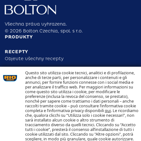
Všechna práva vyhrazena.
© 2026 Bolton Czechia, spol. s r.o.
PRODUKTY
RECEPTY
Objevte všechny recepty
Questo sito utilizza cookie tecnici, analitici e di profilazione,
ODPOVĚDNOST
anche di terze parti, per personalizzare i contenuti e gli
DOHLEDATELNOST
annunci, per fornire funzioni connesse con i social media e
KONTAKTUJTE NÁS
per analizzare il traffico web. Per maggiori informazioni su
NAKLÁDÁNÍ S COOKIES
come questo sito utilizza i cookie, per modificare le
OCHRANA OSOBNÍCH ÚDAJŮ
preferenze (inclusa la revoca del consenso, se prestato),
nonché per sapere come trattiamo i dati personali – anche
raccolti tramite cookie – può consultare l’informativa cookie
Sledujte nás
completa e l’informativa privacy disponibili
qui
. Le ricordiamo
che, qualora clicchi su “Utilizza solo i cookie necessari”, non
sarà installato alcun cookie o altro strumento di
tracciamento diverso da quelli tecnici. Cliccando su “Accetto
tutti i cookie”, presterà il consenso all’installazione di tutti i
cookie utilizzati dal sito. Cliccando su "Altre opzioni", potrà
scegliere, in modo più granulare, quale cookie autorizzare.