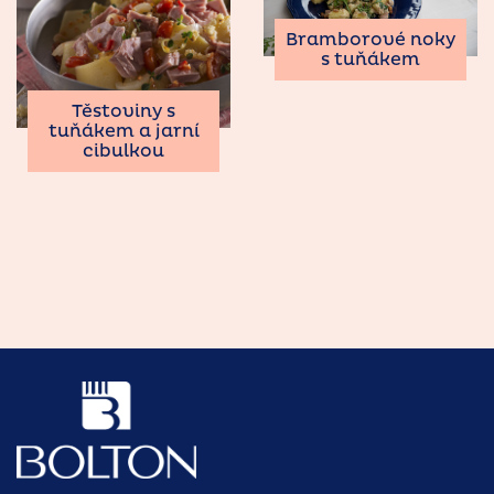
Bramborové noky
s tuňákem
Těstoviny s
tuňákem a jarní
cibulkou