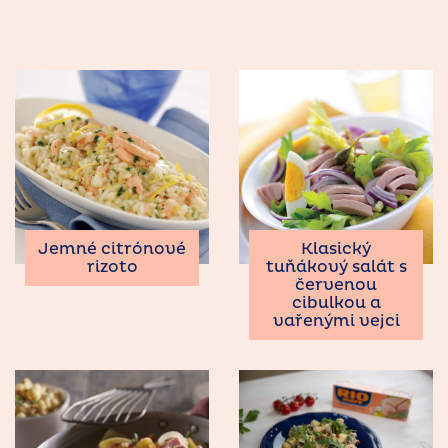
Jemné citrónové
Klasický
rizoto
tuňákový salát s
červenou
cibulkou a
vařenými vejci