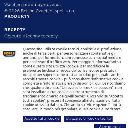
Všechna práva vyhrazena.
© 2026 Bolton Czechia, spol. s r.o.
PRODUKTY
RECEPTY
Objevte všechny recepty
Questo sito utilizza cookie tecnici, analitici e di profilazione,
ODPOVĚDNOST
anche di terze parti, per personalizzare i contenuti e gli
DOHLEDATELNOST
annunci, per fornire funzioni connesse con i social media e
KONTAKTUJTE NÁS
per analizzare il traffico web. Per maggiori informazioni su
NAKLÁDÁNÍ S COOKIES
come questo sito utilizza i cookie, per modificare le
OCHRANA OSOBNÍCH ÚDAJŮ
preferenze (inclusa la revoca del consenso, se prestato),
nonché per sapere come trattiamo i dati personali – anche
raccolti tramite cookie – può consultare l’informativa cookie
Sledujte nás
completa e l’informativa privacy disponibili
qui
. Le ricordiamo
che, qualora clicchi su “Utilizza solo i cookie necessari”, non
sarà installato alcun cookie o altro strumento di
tracciamento diverso da quelli tecnici. Cliccando su “Accetto
tutti i cookie”, presterà il consenso all’installazione di tutti i
cookie utilizzati dal sito. Cliccando su "Altre opzioni", potrà
scegliere, in modo più granulare, quale cookie autorizzare.
Bolton Czechia, spol. s r.o.
Štětkova 1638/18
140 00 Praha 4
Accetto tutti i cookie
Utilizza solo i cookie tecnici
Altre opzioni