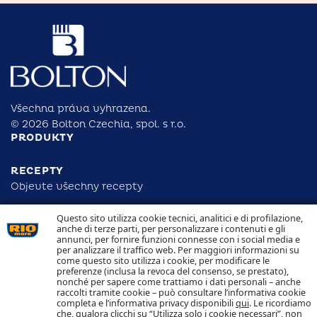
Všechna práva vyhrazena.
© 2026 Bolton Czechia, spol. s r.o.
PRODUKTY
RECEPTY
Objevte všechny recepty
Questo sito utilizza cookie tecnici, analitici e di profilazione,
ODPOVĚDNOST
anche di terze parti, per personalizzare i contenuti e gli
DOHLEDATELNOST
annunci, per fornire funzioni connesse con i social media e
KONTAKTUJTE NÁS
per analizzare il traffico web. Per maggiori informazioni su
NAKLÁDÁNÍ S COOKIES
come questo sito utilizza i cookie, per modificare le
OCHRANA OSOBNÍCH ÚDAJŮ
preferenze (inclusa la revoca del consenso, se prestato),
nonché per sapere come trattiamo i dati personali – anche
raccolti tramite cookie – può consultare l’informativa cookie
Sledujte nás
completa e l’informativa privacy disponibili
qui
. Le ricordiamo
che, qualora clicchi su “Utilizza solo i cookie necessari”, non