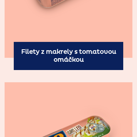
Filety z makrely s tomatovou
omáčkou