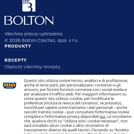
Všechna práva vyhrazena.
© 2026 Bolton Czechia, spol. s r.o.
PRODUKTY
RECEPTY
Objevte všechny recepty
Questo sito utilizza cookie tecnici, analitici e di profilazione,
ODPOVĚDNOST
anche di terze parti, per personalizzare i contenuti e gli
DOHLEDATELNOST
annunci, per fornire funzioni connesse con i social media e
KONTAKTUJTE NÁS
per analizzare il traffico web. Per maggiori informazioni su
NAKLÁDÁNÍ S COOKIES
come questo sito utilizza i cookie, per modificare le
OCHRANA OSOBNÍCH ÚDAJŮ
preferenze (inclusa la revoca del consenso, se prestato),
nonché per sapere come trattiamo i dati personali – anche
raccolti tramite cookie – può consultare l’informativa cookie
Sledujte nás
completa e l’informativa privacy disponibili
qui
. Le ricordiamo
che, qualora clicchi su “Utilizza solo i cookie necessari”, non
sarà installato alcun cookie o altro strumento di
tracciamento diverso da quelli tecnici. Cliccando su “Accetto