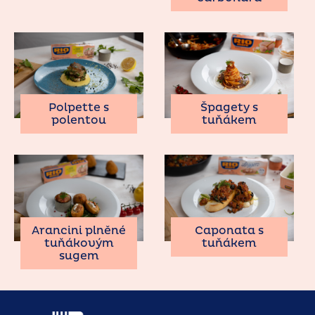
Polpette s
Špagety s
polentou
tuňákem
Arancini plněné
Caponata s
tuňákovým
tuňákem
sugem