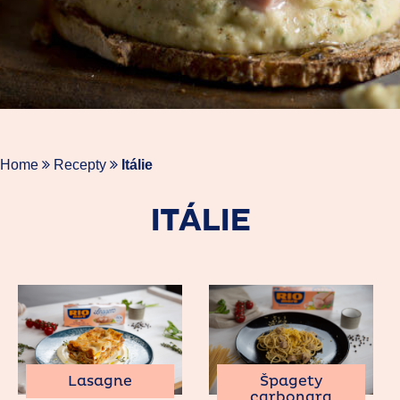
Home
Recepty
Itálie
ITÁLIE
Lasagne
Špagety
carbonara