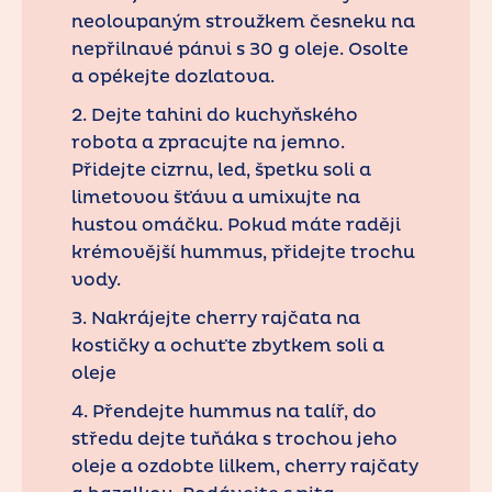
neoloupaným stroužkem česneku na
nepřilnavé pánvi s 30 g oleje. Osolte
a opékejte dozlatova.
2. Dejte tahini do kuchyňského
robota a zpracujte na jemno.
Přidejte cizrnu, led, špetku soli a
limetovou šťávu a umixujte na
hustou omáčku. Pokud máte raději
krémovější hummus, přidejte trochu
vody.
3. Nakrájejte cherry rajčata na
kostičky a ochuťte zbytkem soli a
oleje
4. Přendejte hummus na talíř, do
středu dejte tuňáka s trochou jeho
oleje a ozdobte lilkem, cherry rajčaty