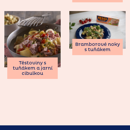
Bramborové noky
s tuňákem
Těstoviny s
tuňákem a jarní
cibulkou