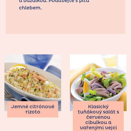
a bazalkou. Podávejte s pita
chlebem.
Jemné citrónové
Klasický
rizoto
tuňákový salát s
červenou
cibulkou a
vařenými vejci