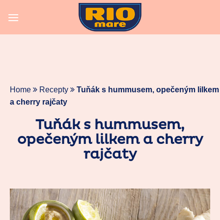
Skip
to
content
Home
Recepty
Tuňák s hummusem, opečeným lilkem
a cherry rajčaty
Tuňák s hummusem,
opečeným lilkem a cherry
rajčaty