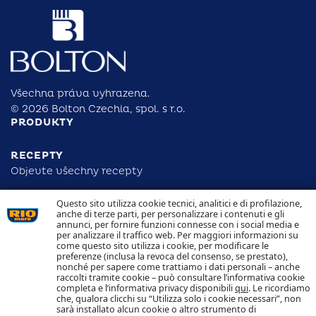
Všechna práva vyhrazena.
© 2026 Bolton Czechia, spol. s r.o.
PRODUKTY
RECEPTY
Objevte všechny recepty
Questo sito utilizza cookie tecnici, analitici e di profilazione,
ODPOVĚDNOST
anche di terze parti, per personalizzare i contenuti e gli
DOHLEDATELNOST
annunci, per fornire funzioni connesse con i social media e
KONTAKTUJTE NÁS
per analizzare il traffico web. Per maggiori informazioni su
NAKLÁDÁNÍ S COOKIES
come questo sito utilizza i cookie, per modificare le
OCHRANA OSOBNÍCH ÚDAJŮ
preferenze (inclusa la revoca del consenso, se prestato),
nonché per sapere come trattiamo i dati personali – anche
raccolti tramite cookie – può consultare l’informativa cookie
Sledujte nás
completa e l’informativa privacy disponibili
qui
. Le ricordiamo
che, qualora clicchi su “Utilizza solo i cookie necessari”, non
sarà installato alcun cookie o altro strumento di