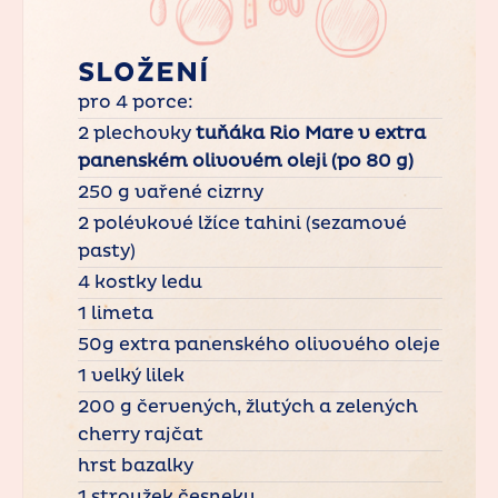
SLOŽENÍ
pro 4 porce:
2 plechovky
tuňáka Rio Mare v extra
panenském olivovém oleji (po 80 g)
250 g vařené cizrny
2 polévkové lžíce tahini (sezamové
pasty)
4 kostky ledu
1 limeta
50g extra panenského olivového oleje
1 velký lilek
200 g červených, žlutých a zelených
cherry rajčat
hrst bazalky
1 stroužek česneku