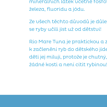
minerálních látek včetně fosfo
železa, fluoridu a jódu.
Ze všech těchto důvodů je důl
se ryby učili jíst už od dětství!
Rio Mare Tuna je praktickou a
k začlenění ryb do dětského jíde
děti jej milují, protože je chutn
žádné kosti a není cítit rybinou