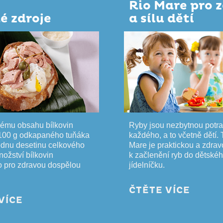
Rio Mare pro 
é zdroje
a sílu dětí
kému obsahu bílkovin
Ryby jsou nezbytnou potra
 100 g odkapaného tuňáka
každého, a to včetně dětí.
jednu desetinu celkového
Mare je praktickou a zdra
ožství bílkovin
k začlenění ryb do dětské
o pro zdravou dospělou
jídelníčku.
ČTĚTE VÍCE
VÍCE