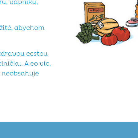
ru, vápníku,
ežité, abychom
 zdravou cestou
lníčku. A co víc,
ý, neobsahuje
!