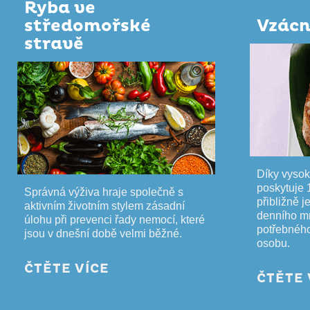
Ryba ve
středomořské
Vzácn
stravě
Díky vyso
poskytuje
Správná výživa hraje společně s
přibližně 
aktivním životním stylem zásadní
denního mn
úlohu při prevenci řady nemocí, které
potřebnéh
jsou v dnešní době velmi běžné.
osobu.
ČTĚTE VÍCE
ČTĚTE 