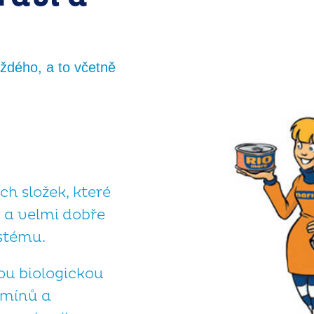
ždého, a to včetně
h složek, které
, a velmi dobře
stému.
kou biologickou
amínů a