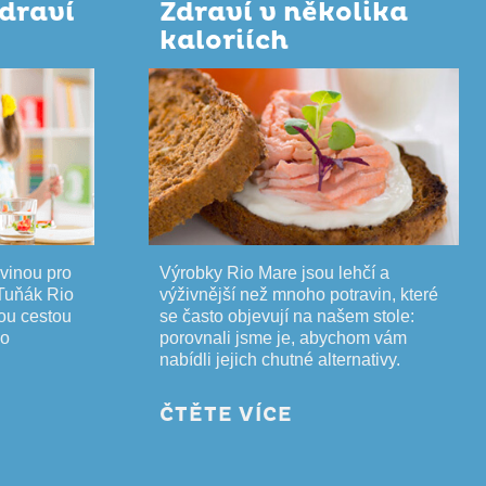
zdraví
Zdraví v několika
kaloriích
vinou pro
Výrobky Rio Mare jsou lehčí a
 Tuňák Rio
výživnější než mnoho potravin, které
vou cestou
se často objevují na našem stole:
ho
porovnali jsme je, abychom vám
nabídli jejich chutné alternativy.
ČTĚTE VÍCE