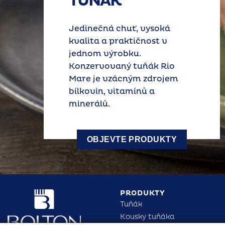
soká
t v
k Rio
rojem
UKTY
PRODUKTY
Tuňák
Kousky tuňáka