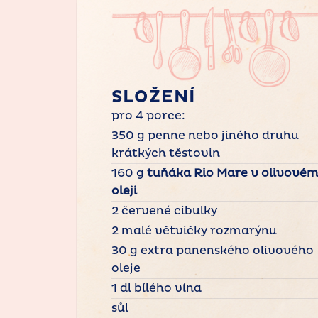
SLOŽENÍ
pro 4 porce:
350 g penne nebo jiného druhu
krátkých těstovin
160 g
tuňáka Rio Mare v olivové
oleji
2 červené cibulky
2 malé větvičky rozmarýnu
30 g extra panenského olivového
oleje
1 dl bílého vína
sůl