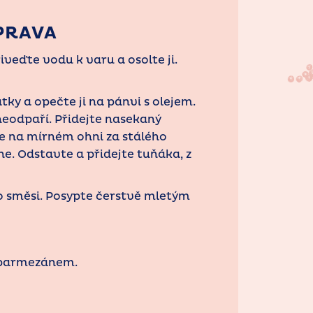
PRAVA
iveďte vodu k varu a osolte ji.
átky a opečte ji na pánvi s olejem.
 neodpaří. Přidejte nasekaný
te na mírném ohni za stálého
e. Odstavte a přidejte tuňáka, z
 do směsi. Posypte čerstvě mletým
 parmezánem.