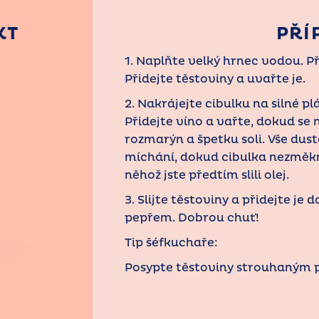
KT
PŘÍ
1. Naplňte velký hrnec vodou. Př
Přidejte těstoviny a uvařte je.
2. Nakrájejte cibulku na silné pl
Přidejte víno a vařte, dokud se
rozmarýn a špetku soli. Vše dus
míchání, dokud cibulka nezměkn
něhož jste předtím slili olej.
3. Slijte těstoviny a přidejte je
pepřem. Dobrou chuť!
Tip šéfkuchaře:
Posypte těstoviny strouhaným