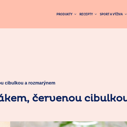
PRODUKTY
RECEPTY
SPORT A VÝŽIVA
ou cibulkou a rozmarýnem
ňákem, červenou cibulk