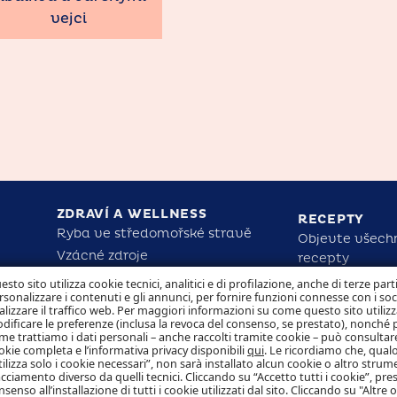
vejci
ZDRAVÍ A WELLNESS
RECEPTY
Ryba ve středomořské stravě
Objevte všech
Vzácné zdroje
recepty
Rio Mare pro zdraví a sílu dětí
esto sito utilizza cookie tecnici, analitici e di profilazione, anche di terze part
rsonalizzare i contenuti e gli annunci, per fornire funzioni connesse con i so
Zjistěte nutriční fakta
ODPOVĚDNO
alizzare il traffico web. Per maggiori informazioni su come questo sito utilizz
dificare le preferenze (inclusa la revoca del consenso, se prestato), nonché 
me trattiamo i dati personali – anche raccolti tramite cookie – può consultare
okie completa e l’informativa privacy disponibili
qui
. Le ricordiamo che, qualo
tilizza solo i cookie necessari”, non sarà installato alcun cookie o altro strum
acciamento diverso da quelli tecnici. Cliccando su “Accetto tutti i cookie”, pres
nsenso all’installazione di tutti i cookie utilizzati dal sito. Cliccando su "Altre 