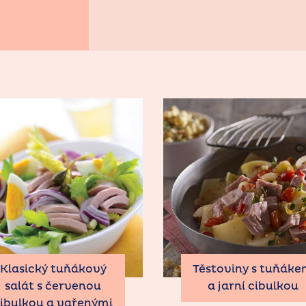
Klasický tuňákový
Těstoviny s tuňák
salát s červenou
a jarní cibulkou
ibulkou a vařenými