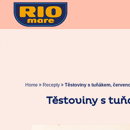
Skip
to
content
Home
Recepty
Těstoviny s tuňákem, červen
Těstoviny s tu