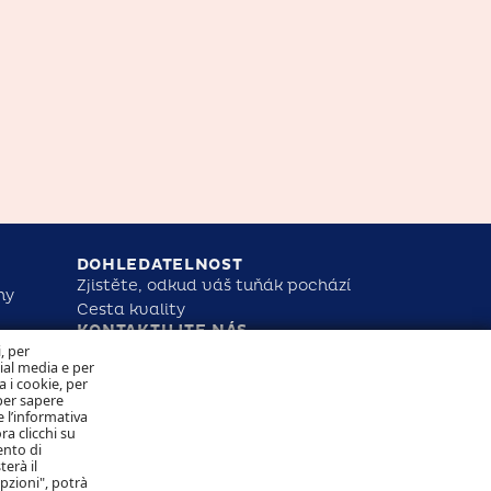
DOHLEDATELNOST
Zjistěte, odkud váš tuňák pochází
ny
Cesta kvality
KONTAKTUJTE NÁS
NAKLÁDÁNÍ S COOKIES
i, per
OCHRANA OSOBNÍCH ÚDAJŮ
cial media e per
ST
a i cookie, per
per sapere
 l’informativa
Sledujte nás
ra clicchi su
ento di
terà il
opzioni", potrà