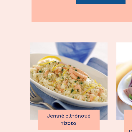
Jemné citrónové
rizoto
c