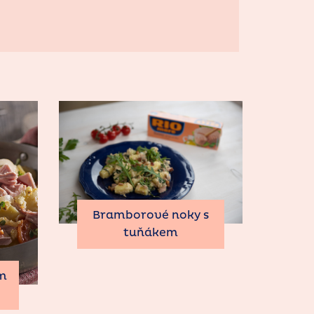
Bramborové noky s
tuňákem
em