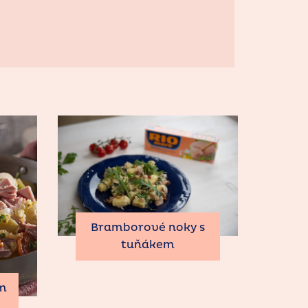
Bramborové noky s
tuňákem
em