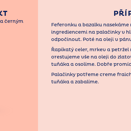
KT
PŘÍ
m a černým
Feferonku a bazalku nasekáme 
ingrediencemi na palačinky v h
odpočinout. Poté na oleji v pán
Řapíkatý celer, mrkev a petržel
orestujeme vše na oleji do zla
tuňáka a osolíme. Dobře promí
Palačinky potřeme creme fraich
tuňáka a zabalíme.