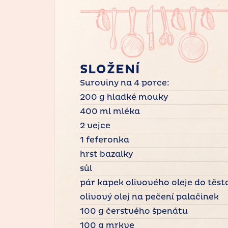
SLOŽENÍ
Suroviny na 4 porce:
200 g hladké mouky
400 ml mléka
2 vejce
1 feferonka
hrst bazalky
sůl
pár kapek olivového oleje do těst
olivový olej na pečení palačinek
100 g čerstvého špenátu
100 g mrkve