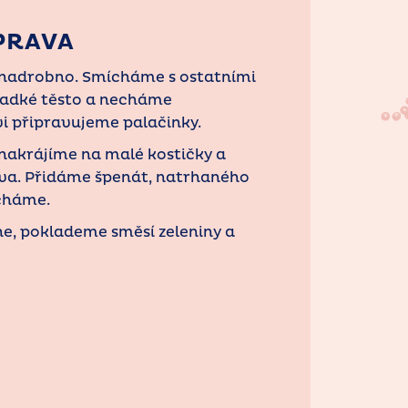
PRAVA
nadrobno. Smícháme s ostatními
ladké těsto a necháme
vi připravujeme palačinky.
 nakrájíme na malé kostičky a
tova. Přidáme špenát, natrhaného
cháme.
e, poklademe směsí zeleniny a