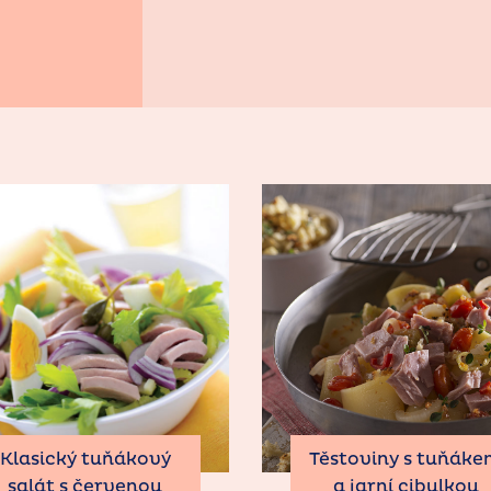
Klasický tuňákový
Těstoviny s tuňák
salát s červenou
a jarní cibulkou