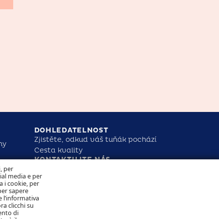
DOHLEDATELNOST
Zjistěte, odkud váš tuňák pochází
ny
Cesta kvality
KONTAKTUJTE NÁS
NAKLÁDÁNÍ S COOKIES
i, per
OCHRANA OSOBNÍCH ÚDAJŮ
cial media e per
ST
a i cookie, per
per sapere
 l’informativa
Sledujte nás
ra clicchi su
ento di