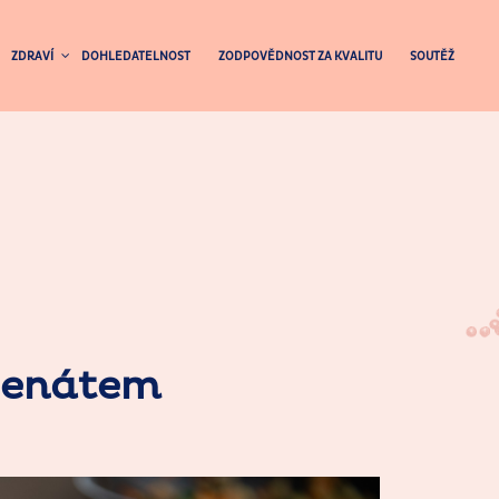
ZDRAVÍ
DOHLEDATELNOST
ZODPOVĚDNOST ZA KVALITU
SOUTĚŽ
penátem