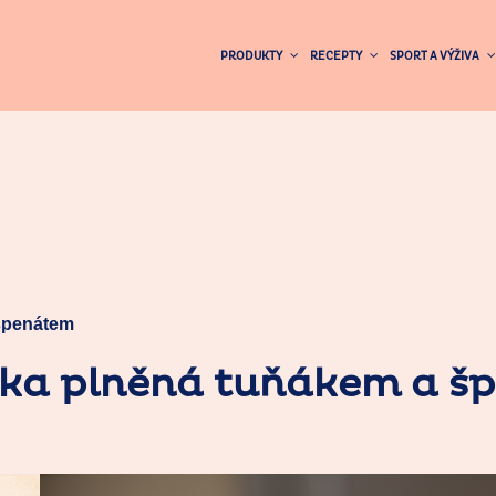
PRODUKTY
RECEPTY
SPORT A VÝŽIVA
špenátem
nka plněná tuňákem a š