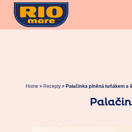
Skip
to
content
Home
Recepty
Palačinka plněná tuňákem a 
Palači