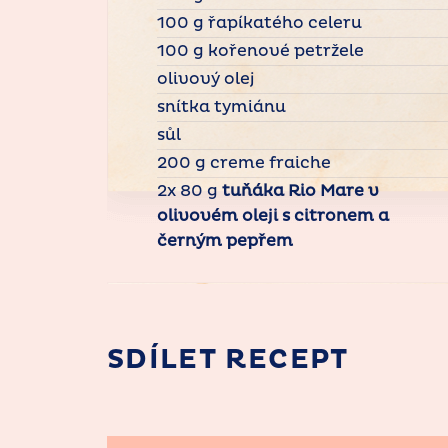
100 g řapíkatého celeru
100 g kořenové petržele
olivový olej
snítka tymiánu
sůl
200 g creme fraiche
2x 80 g
tuňáka Rio Mare v
olivovém oleji s citronem a
černým pepřem
SDÍLET RECEPT