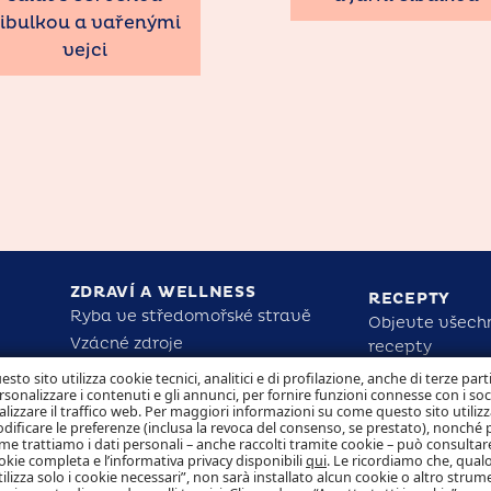
ibulkou a vařenými
vejci
ZDRAVÍ A WELLNESS
RECEPTY
Ryba ve středomořské stravě
Objevte všech
Vzácné zdroje
recepty
Rio Mare pro zdraví a sílu dětí
esto sito utilizza cookie tecnici, analitici e di profilazione, anche di terze part
rsonalizzare i contenuti e gli annunci, per fornire funzioni connesse con i so
Zjistěte nutriční fakta
ODPOVĚDNO
alizzare il traffico web. Per maggiori informazioni su come questo sito utilizz
dificare le preferenze (inclusa la revoca del consenso, se prestato), nonché 
me trattiamo i dati personali – anche raccolti tramite cookie – può consultare
okie completa e l’informativa privacy disponibili
qui
. Le ricordiamo che, qualo
tilizza solo i cookie necessari”, non sarà installato alcun cookie o altro strum