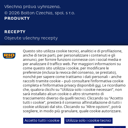
Všechna práva vyhrazena.
© 2026 Bolton Czechia, spol. s r.o.
PRODUKTY
RECEPTY
Objevte všechny recepty
Questo sito utilizza cookie tecnici, analitici e di profilazione,
ODPOVĚDNOST
anche di terze parti, per personalizzare i contenuti e gli
DOHLEDATELNOST
annunci, per fornire funzioni connesse con i social media e
KONTAKTUJTE NÁS
per analizzare il traffico web. Per maggiori informazioni su
NAKLÁDÁNÍ S COOKIES
come questo sito utilizza i cookie, per modificare le
OCHRANA OSOBNÍCH ÚDAJŮ
preferenze (inclusa la revoca del consenso, se prestato),
nonché per sapere come trattiamo i dati personali – anche
raccolti tramite cookie – può consultare l’informativa cookie
Sledujte nás
completa e l’informativa privacy disponibili
qui
. Le ricordiamo
che, qualora clicchi su “Utilizza solo i cookie necessari”, non
sarà installato alcun cookie o altro strumento di
tracciamento diverso da quelli tecnici. Cliccando su “Accetto
tutti i cookie”, presterà il consenso all’installazione di tutti i
cookie utilizzati dal sito. Cliccando su "Altre opzioni", potrà
scegliere, in modo più granulare, quale cookie autorizzare.
Bolton Czechia, spol. s r.o.
Štětkova 1638/18
140 00 Praha 4
Accetto tutti i cookie
Utilizza solo i cookie tecnici