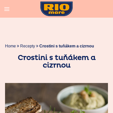
Skip
to
content
Home
Recepty
Crostini s tuňákem a cizrnou
Crostini s tuňákem a
cizrnou