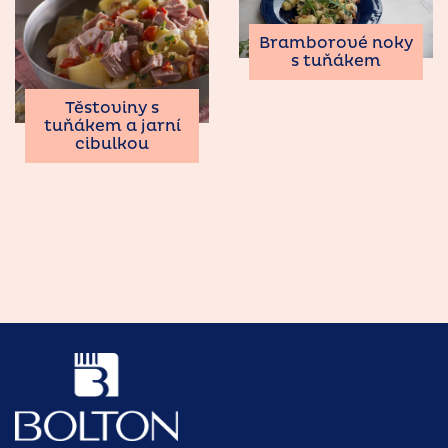
Bramborové noky
s tuňákem
Těstoviny s
tuňákem a jarní
cibulkou