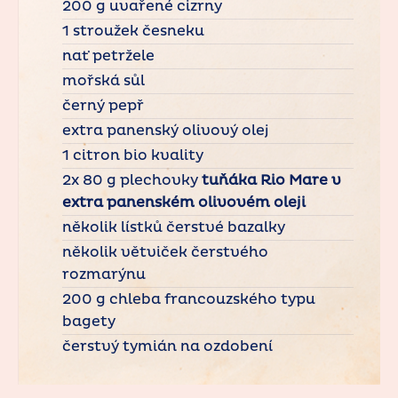
200 g uvařené cizrny
1 stroužek česneku
nať petržele
mořská sůl
černý pepř
extra panenský olivový olej
1 citron bio kvality
2x 80 g plechovky
tuňáka Rio Mare v
extra panenském olivovém oleji
několik lístků čerstvé bazalky
několik větviček čerstvého
rozmarýnu
200 g chleba francouzského typu
bagety
čerstvý tymián na ozdobení