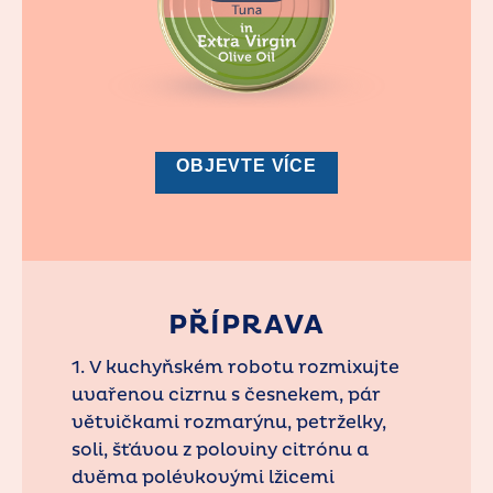
OBJEVTE VÍCE
PŘÍPRAVA
1. V kuchyňském robotu rozmixujte
uvařenou cizrnu s česnekem, pár
větvičkami rozmarýnu, petrželky,
soli, šťávou z poloviny citrónu a
dvěma polévkovými lžicemi